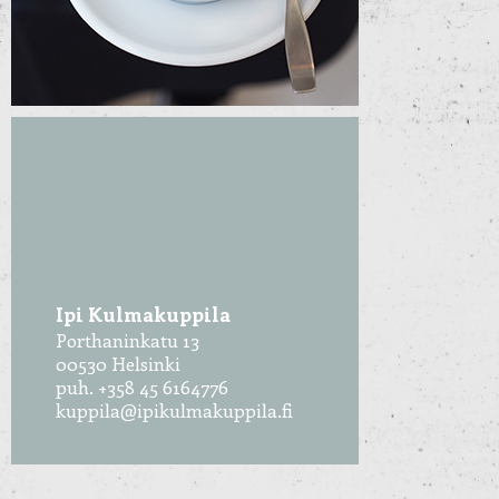
Ipi Kulmakuppila
Porthaninkatu 13
00530 Helsinki
puh. +358 45 6164776
kuppila@ipikulmakuppila.fi