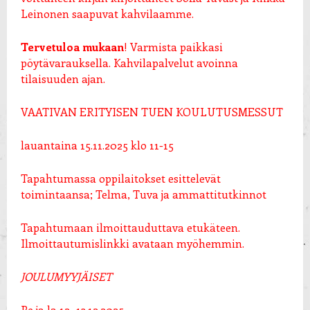
Leinonen saapuvat kahvilaamme.
Tervetuloa mukaan
! Varmista paikkasi
pöytävarauksella. Kahvilapalvelut avoinna
tilaisuuden ajan.
VAATIVAN ERITYISEN TUEN KOULUTUSMESSUT
lauantaina 15.11.2025 klo 11-15
Tapahtumassa oppilaitokset esittelevät
toimintaansa; Telma, Tuva ja ammattitutkinnot
Tapahtumaan ilmoittauduttava etukäteen.
Ilmoittautumislinkki avataan myöhemmin.
JOULUMYYJÄISET
Pe ja la 12.-13.12.2025