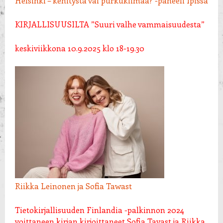
Helsinki – kehitystä vai purkukiimaa? -paneeli Ipissä
KIRJALLISUUSILTA
”Suuri valhe vammaisuudesta”
keskiviikkona 10.9.2025 klo 18-19.30
Riikka Leinonen ja Sofia Tawast
Tietokirjallisuuden Finlandia -palkinnon 2024
voittaneen kirjan kirjoittaneet Sofia Tavast ja Riikka